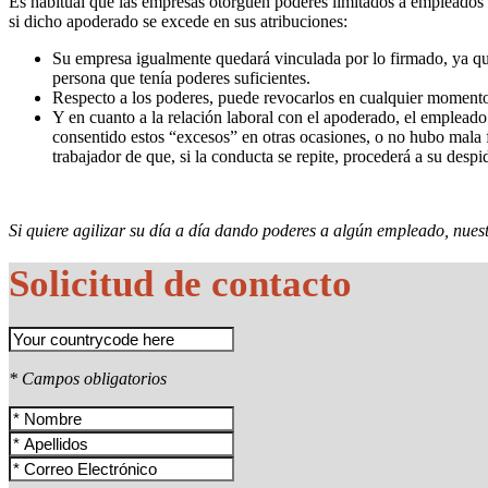
Es habitual que las empresas otorguen poderes limitados a empleados d
si dicho apoderado se excede en sus atribuciones:
Su empresa igualmente quedará vinculada por lo firmado, ya que 
persona que tenía poderes suficientes.
Respecto a los poderes, puede revocarlos en cualquier moment
Y en cuanto a la relación laboral con el apoderado, el empleado h
consentido estos “excesos” en otras ocasiones, o no hubo mala 
trabajador de que, si la conducta se repite, procederá a su despid
Si quiere agilizar su día a día dando poderes a algún empleado, nuest
Solicitud de contacto
* Campos obligatorios